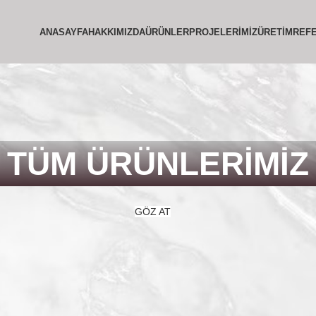
ANASAYFA
HAKKIMIZDA
ÜRÜNLER
PROJELERIMIZ
ÜRETIM
REF
TÜM ÜRÜNLERİMİZ
GÖZ AT