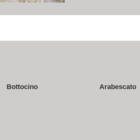
Bottocino
Arabescato