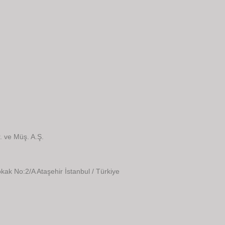
. ve Müş. A.Ş.
kak No:2/A Ataşehir İstanbul / Türkiye