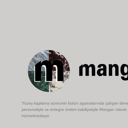
Yüzey kaplama sürecinin bütün aşamalarında çalışan dene
personeliyle ve entegre üretim kabiliyetiyle Mangan olarak
hizmetinizdeyiz.