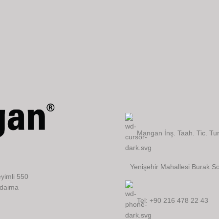
Mangan İnş. Taah. Tic. Tur
Yenişehir Mahallesi Burak So
yimli 550
 daima
Tel: +90 216 478 22 43