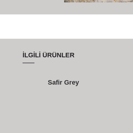
İLGILI ÜRÜNLER
Safir Grey