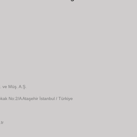
. ve Müş. A.Ş.
kak No:2/A Ataşehir İstanbul / Türkiye
tr