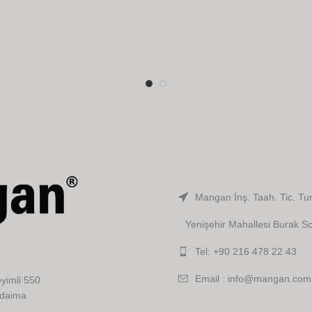
Mangan İnş. Taah. Tic. Tur
Yenişehir Mahallesi Burak So
Tel: +90 216 478 22 43
Email : info@mangan.com.
yimli 550
 daima