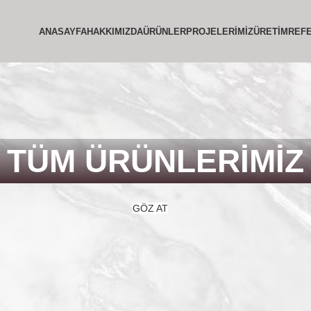
ANASAYFA
HAKKIMIZDA
ÜRÜNLER
PROJELERIMIZ
ÜRETIM
REF
TÜM ÜRÜNLERİMİZ
GÖZ AT