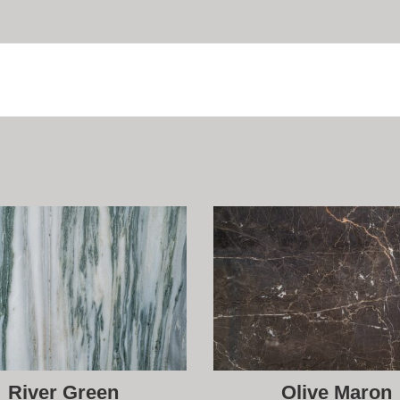
River Green
Olive Maron