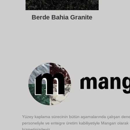
Berde Bahia Granite
Yüzey kaplama sürecinin bütün aşamalarında çalışan dene
personeliyle ve entegre üretim kabiliyetiyle Mangan olarak
hizmetinizdeyiz.