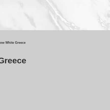
ow White Greece
Greece