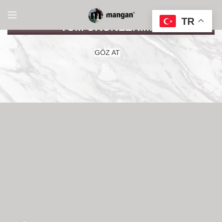
TR
TÜM ÜRÜNLERİMİZ
GÖZ AT