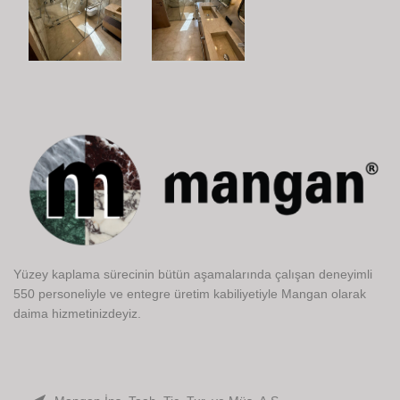
Yüzey kaplama sürecinin bütün aşamalarında çalışan deneyimli
550 personeliyle ve entegre üretim kabiliyetiyle Mangan olarak
daima hizmetinizdeyiz.